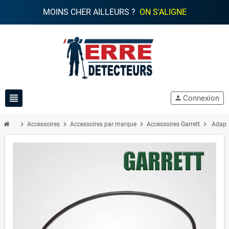
MOINS CHER AILLEURS ?
ON S'ALIGNE
view_headline
Connexion
person
chevron_right
chevron_right
chevron_right
chevron_right
Accessoires
Accessoires par marque
Accessoires Garrett
Adapt