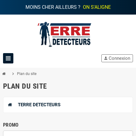
MOINS CHER AILLEURS ?
ON S'ALIGNE
view_headline
Connexion
person
chevron_right
Plan du site
PLAN DU SITE
TERRE DETECTEURS
PROMO