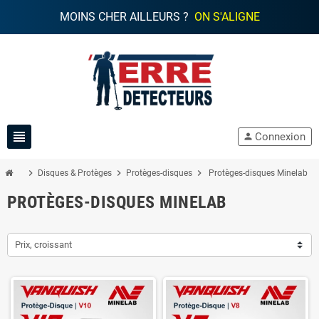
MOINS CHER AILLEURS ?
ON S'ALIGNE
view_headline
Connexion
person
chevron_right
chevron_right
chevron_right
Disques & Protèges
Protèges-disques
Protèges-disques Minelab
PROTÈGES-DISQUES MINELAB
Prix, croissant