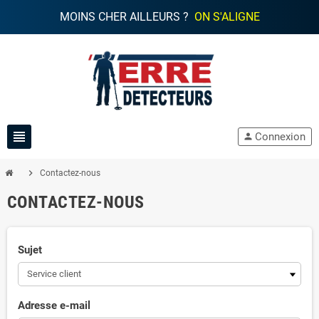
MOINS CHER AILLEURS ?
ON S'ALIGNE
view_headline
Connexion
person
chevron_right
Contactez-nous
CONTACTEZ-NOUS
Sujet
Adresse e-mail