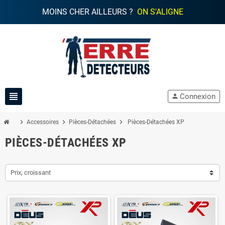
MOINS CHER AILLEURS ?
ON S'ALIGNE
view_headline
Connexion
person
chevron_right
chevron_right
chevron_right
Accessoires
Pièces-Détachées
Pièces-Détachées XP
PIÈCES-DÉTACHÉES XP
Prix, croissant