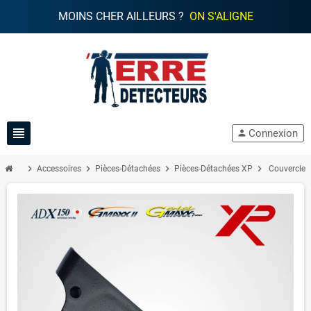
MOINS CHER AILLEURS ?
ON S'ALIGNE
view_headline
Connexion
person
chevron_right
chevron_right
chevron_right
chevron_right
Accessoires
Pièces-Détachées
Pièces-Détachées XP
Couvercle B