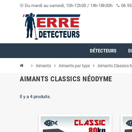
Du mardi au samedi, 10h-12h30 / 14h-18h30h
06 95
access_time
phone
DÉTECTEURS
D
chevron_right
Aimants
chevron_right
Aimants par type
chevron_right
Aimants Classics
AIMANTS CLASSICS NÉODYME
Il y a 4 produits.