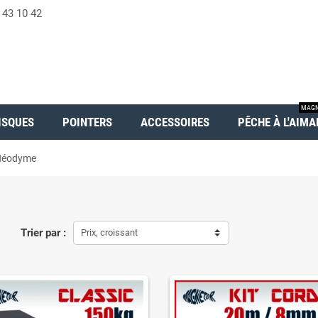
 43 10 42
MAGN
ISQUES
POINTERS
ACCESSOIRES
PÊCHE À L'AIMA
 Néodyme
Trier par :
Prix, croissant