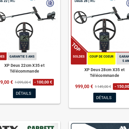
DES
GARANTIE 5 ANS
SOLDES
COUP DE COEUR
GARAN
5 A
XP Deus 22cm X35 et
XP Deus 28cm X35 et
Télécommande
Télécommande
9,00 €
- 100,00 €
1 099,00 €
999,00 €
- 150,00
1 149,00 €
DÉTAILS
DÉTAILS