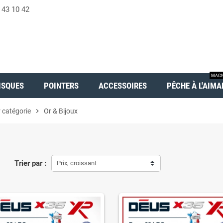
 43 10 42
MAGN
ISQUES
POINTERS
ACCESSOIRES
PÊCHE À L'AIMA
 catégorie
chevron_right
Or & Bijoux
Trier par :
Prix, croissant