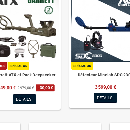
DES
SPÉCIAL OR
SPÉCIAL OR
rett ATX et Pack Deepseeker
Détecteur Minelab SDC 23
3 599,00 €
949,00 €
- 30,00 €
2 979,00 €
DÉTAILS
DÉTAILS