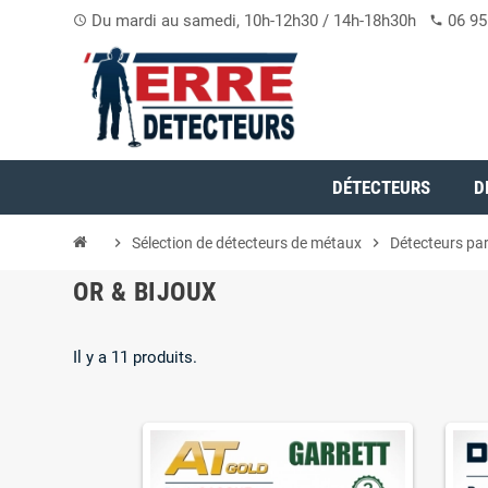
Du mardi au samedi, 10h-12h30 / 14h-18h30h
06 95
access_time
phone
DÉTECTEURS
D
chevron_right
Sélection de détecteurs de métaux
chevron_right
Détecteurs par
OR & BIJOUX
Il y a 11 produits.