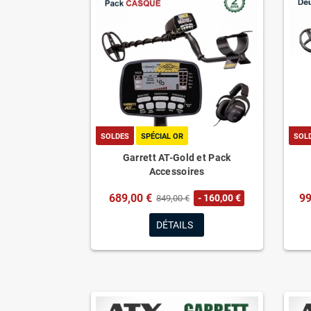
SOLDES
SPÉCIAL OR
SOL
Garrett AT-Gold et Pack
Accessoires
689,00 €
99
- 160,00 €
849,00 €
DÉTAILS