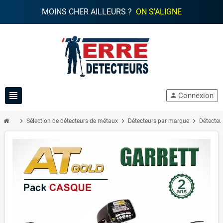
MOINS CHER AILLEURS ?
ON S'ALIGNE
view_headline
Connexion
person
chevron_right
chevron_right
chevron_right
Sélection de détecteurs de métaux
Détecteurs par marque
Détecteu