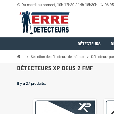
Du mardi au samedi, 10h-12h30 / 14h-18h30h
06 95
access_time
phone
DÉTECTEURS
D
chevron_right
Sélection de détecteurs de métaux
chevron_right
Détecteurs pa
DÉTECTEURS XP DEUS 2 FMF
Il y a 27 produits.