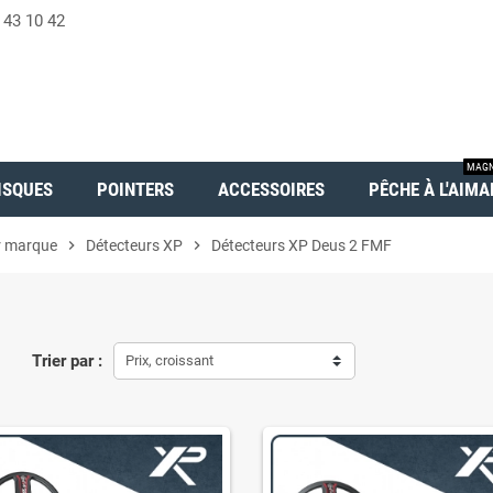
 43 10 42
MAGN
ISQUES
POINTERS
ACCESSOIRES
PÊCHE À L'AIMA
r marque
chevron_right
Détecteurs XP
chevron_right
Détecteurs XP Deus 2 FMF
Trier par :
Prix, croissant