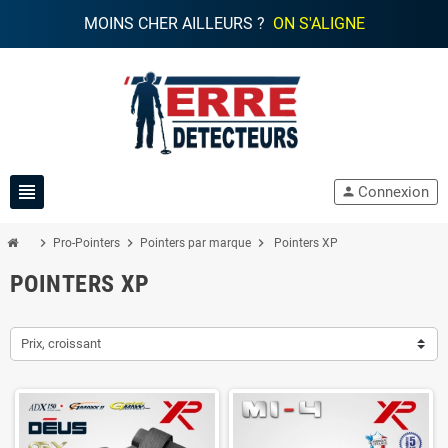
MOINS CHER AILLEURS ?
ON S'ALIGNE
view_headline
Connexion
person
chevron_right
chevron_right
chevron_right
Pro-Pointers
Pointers par marque
Pointers XP
POINTERS XP
Prix, croissant