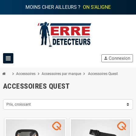
MOINS CHER AILLEURS ?
ON S'ALIGNE
view_headline
Connexion
person
chevron_right
chevron_right
chevron_right
Accessoires
Accessoires par marque
Accessoires Quest
ACCESSOIRES QUEST
Prix, croissant