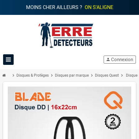
MOINS CHER AILLEURS ?
ON S'ALIGNE
view_headline
Connexion
person
chevron_right
chevron_right
chevron_right
chevron_right
Disques & Protèges
Disques par marque
Disques Quest
Disque 