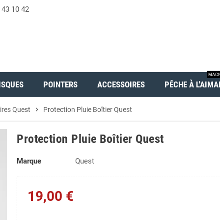
 43 10 42
MAGN
ISQUES
POINTERS
ACCESSOIRES
PÊCHE À L'AIMA
ires Quest
chevron_right
Protection Pluie Boîtier Quest
Protection Pluie Boîtier Quest
Marque
Quest
19,00 €