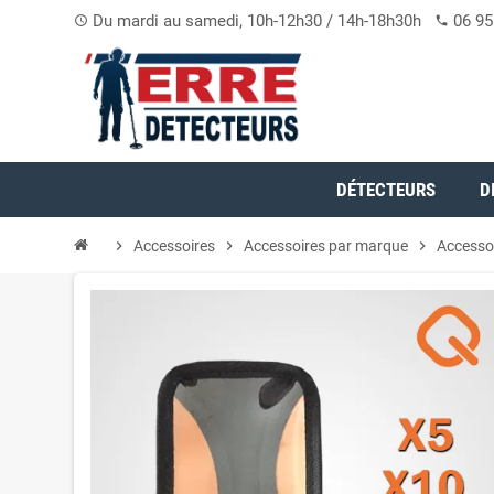
Du mardi au samedi, 10h-12h30 / 14h-18h30h
06 95
access_time
phone
DÉTECTEURS
D
chevron_right
Accessoires
chevron_right
Accessoires par marque
chevron_right
Accesso