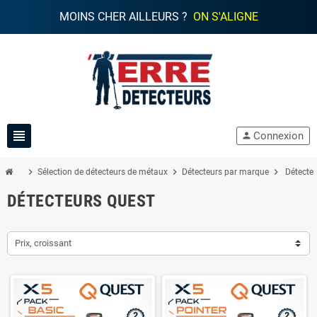
MOINS CHER AILLEURS ?
ON S'ALIGNE
view_headline
Connexion
person
chevron_right
chevron_right
chevron_right
Sélection de détecteurs de métaux
Détecteurs par marque
Détecte
DÉTECTEURS QUEST
Prix, croissant