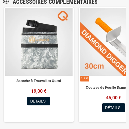
ACCESSOIRES COMPLÉMENTAIRES
control_point_duplicate
QUEST
Sacoche à Trouvailles Quest
Couteau de Fouille Diamo
19,00 €
45,00 €
DÉTAILS
DÉTAILS