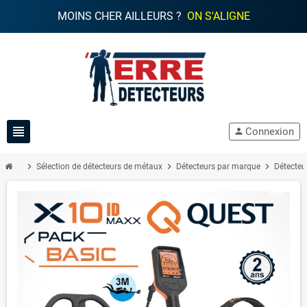
MOINS CHER AILLEURS ?
ON S'ALIGNE
view_headline
Connexion
person
chevron_right
chevron_right
chevron_right
Sélection de détecteurs de métaux
Détecteurs par marque
Détecteu