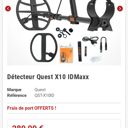
chevron_left
chevron_right
Détecteur Quest X10 IDMaxx
Marque
Quest
Référence
QST-X10ID
Frais de port OFFERTS !