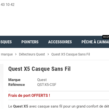
 43 10 42
MAGN
ISQUES
POINTERS
ACCESSOIRES
PÊCHE À L'AIMA
r marque
chevron_right
Détecteurs Quest
chevron_right
Quest X5 Casque Sans Fil
Quest X5 Casque Sans Fil
Marque
Quest
Référence
QST-X5-CSF
Frais de port OFFERTS !
Le
Quest X5
avec casque sans fil pour un grand confort de dét