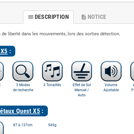
DESCRIPTION
NOTICE
dehaze
description
s de liberté dans les mouvements, lors des sorties détection.
 X5
:
t
3 Modes
3 Tonalités
Effet de Sol
Volume
de recherche
Manuel /
Ajustable
P
Auto
métaux Quest X5
:
87 à 137cm
945g