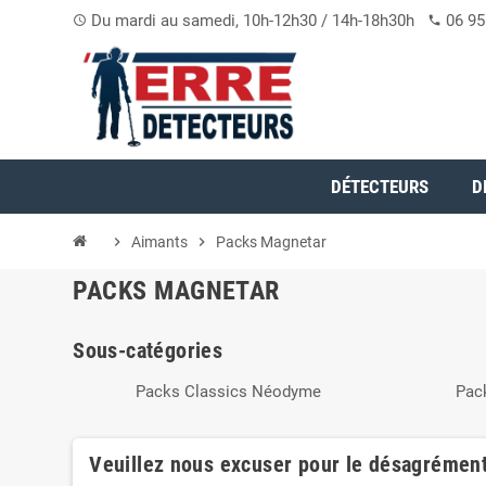
Du mardi au samedi, 10h-12h30 / 14h-18h30h
06 95
access_time
phone
DÉTECTEURS
D
chevron_right
Aimants
chevron_right
Packs Magnetar
PACKS MAGNETAR
Sous-catégories
Packs Classics Néodyme
Pac
Veuillez nous excuser pour le désagrément