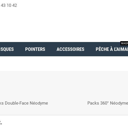
 43 10 42
MAGN
ISQUES
POINTERS
ACCESSOIRES
PÊCHE À L'AIMA
ks Double-Face Néodyme
Packs 360° Néodym
.