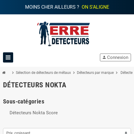
MOINS CHER AILLEURS ?
ON S'ALIGNE
view_headline
Connexion
person
chevron_right
chevron_right
chevron_right
Sélection de détecteurs de métaux
Détecteurs par marque
Détecte
DÉTECTEURS NOKTA
Sous-catégories
Détecteurs Nokta Score
Prix, croissant