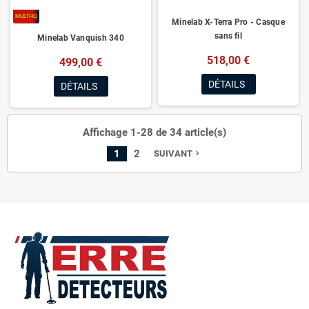
MULTI-IQ
Minelab X-Terra Pro - Casque
sans fil
Minelab Vanquish 340
518,00 €
499,00 €
DÉTAILS
DÉTAILS
Affichage 1-28 de 34 article(s)
1
2
SUIVANT
navigate_next