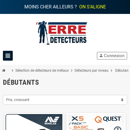
MOINS CHER AILLEURS ?
ON S'ALIGNE
view_headline
Connexion
person
chevron_right
chevron_right
chevron_right
Sélection de détecteurs de métaux
Détecteurs par niveau
Débutant
DÉBUTANTS
Prix, croissant