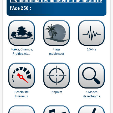
Les fonctionnalités du détecteur de métaux de
l'Ace 250
:
Forêts, Champs,
Plage
6,5kHz
Prairies, etc...
(sable sec)
Sensibilité
Pinpoint
5 Modes
8 niveaux
de recherche