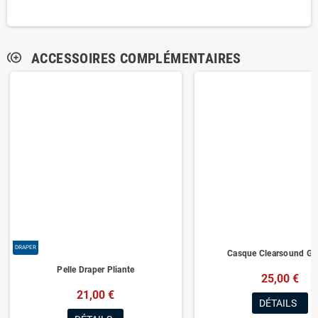
ACCESSOIRES COMPLÉMENTAIRES
control_point_duplicate
DRAPER
Casque Clearsound Gar
Pelle Draper Pliante
25,00 €
21,00 €
DÉTAILS