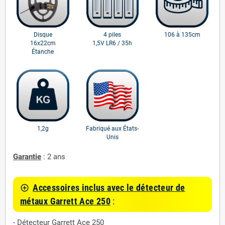
Disque
4 piles
106 à 135cm
16x22cm
1,5V LR6 / 35h
Étanche
1,2g
Fabriqué aux États-
Unis
Garantie
: 2 ans
Accessoires inclus avec le détecteur de
control_point
métaux Garrett Ace 250
:
- Détecteur Garrett Ace 250