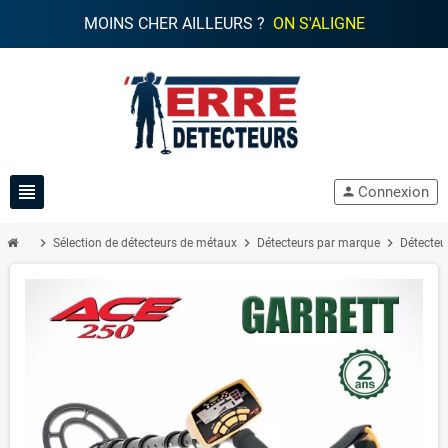
MOINS CHER AILLEURS ?
ON S'ALIGNE
view_headline
Connexion
person
chevron_right
chevron_right
chevron_right
Sélection de détecteurs de métaux
Détecteurs par marque
Détecteu