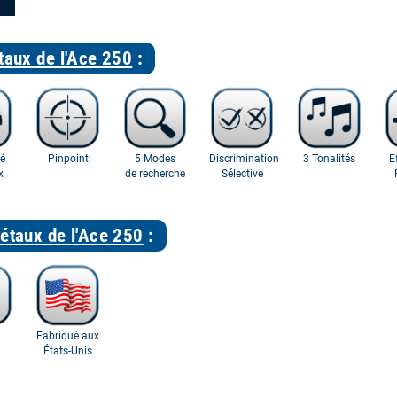
taux de l'Ace 250
:
té
Pinpoint
5 Modes
Discrimination
3 Tonalités
E
x
de recherche
Sélective
étaux de l'Ace 250
:
Fabriqué aux
États-Unis