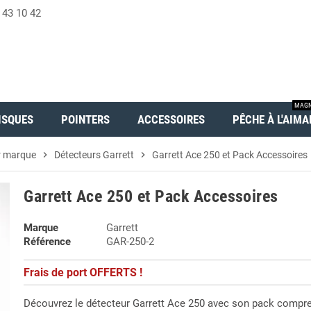
 43 10 42
MAGN
ISQUES
POINTERS
ACCESSOIRES
PÊCHE À L'AIMA
r marque
chevron_right
Détecteurs Garrett
chevron_right
Garrett Ace 250 et Pack Accessoires
Garrett Ace 250 et Pack Accessoires
Marque
Garrett
Référence
GAR-250-2
Frais de port OFFERTS !
Découvrez le détecteur Garrett Ace 250 avec son pack compr