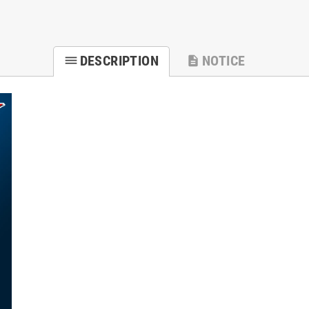
DESCRIPTION
NOTICE
dehaze
description