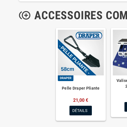
ACCESSOIRES CO
control_point_duplicate
DRAPER
Valis
Pelle Draper Pliante
21,00 €
DÉTAILS