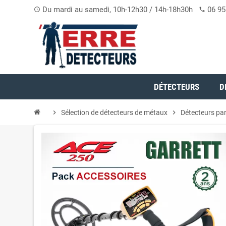
Du mardi au samedi, 10h-12h30 / 14h-18h30h
06 95
access_time
phone
DÉTECTEURS
D
chevron_right
Sélection de détecteurs de métaux
chevron_right
Détecteurs pa