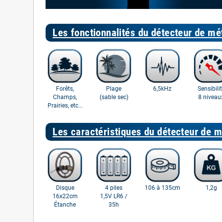
Les fonctionnalités du détecteur de mé
Forêts,
Plage
6,5kHz
Sensibili
Champs,
(sable sec)
8 niveau
Prairies, etc...
Les caractéristiques du détecteur de m
Disque
4 piles
106 à 135cm
1,2g
16x22cm
1,5V LR6 /
Étanche
35h