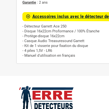
Garantie
: 2 ans
Accessoires inclus avec le détecteur d
control_point
- Détecteur Garrett Ace 250
- Disque 16x22cm Proformance / 100% Étanche
- Protège-disque 16x22cm
- Casque Audio Treasuresound Garrett
- Kit de 1 visserie pour fixation du disque
- 4 piles 1,5V - LR6
- Manuel d'utilisation en français