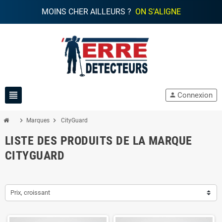
MOINS CHER AILLEURS ?
ON S'ALIGNE
view_headline
Connexion
person
chevron_right
chevron_right
Marques
CityGuard
LISTE DES PRODUITS DE LA MARQUE
CITYGUARD
Prix, croissant