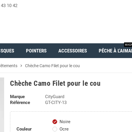
 43 10 42
MAGN
ISQUES
POINTERS
ACCESSOIRES
PÊCHE À L'AIMA
êtements
chevron_right
Chèche Camo Filet pour le cou
Chèche Camo Filet pour le cou
Marque
CityGuard
Référence
GT-CITY-13
Noire
check
Couleur
Ocre