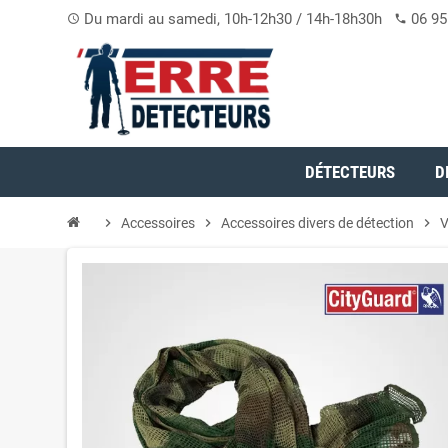
Du mardi au samedi, 10h-12h30 / 14h-18h30h
06 95
access_time
phone
DÉTECTEURS
D
chevron_right
Accessoires
chevron_right
Accessoires divers de détection
chevron_right
V