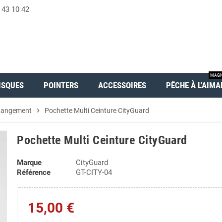
 43 10 42
MAGN
ISQUES
POINTERS
ACCESSOIRES
PÊCHE À L'AIMA
Rangement
chevron_right
Pochette Multi Ceinture CityGuard
Pochette Multi Ceinture CityGuard
Marque
CityGuard
Référence
GT-CITY-04
15,00 €