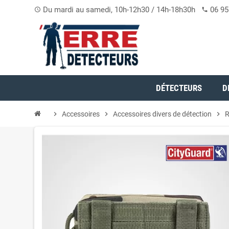
Du mardi au samedi, 10h-12h30 / 14h-18h30h
06 95
access_time
phone
DÉTECTEURS
D
chevron_right
Accessoires
chevron_right
Accessoires divers de détection
chevron_right