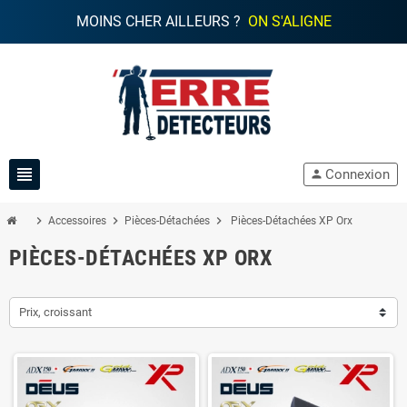
MOINS CHER AILLEURS ?
ON S'ALIGNE
view_headline
Connexion
person
chevron_right
chevron_right
chevron_right
Accessoires
Pièces-Détachées
Pièces-Détachées XP Orx
PIÈCES-DÉTACHÉES XP ORX
Prix, croissant