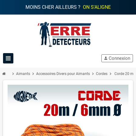
MOINS CHER AILLEURS ?
ON S'ALIGNE
view_headline
Connexion
person
chevron_right
chevron_right
chevron_right
chevron_right
Aimants
Accessoires Divers pour Aimants
Cordes
Corde 20 m 