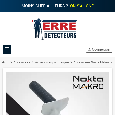
MOINS CHER AILLEURS ?
ON S'ALIGNE
view_headline
Connexion
person
chevron_right
chevron_right
chevron_right
chevron_right
Accessoires
Accessoires par marque
Accessoires Nokta Makro