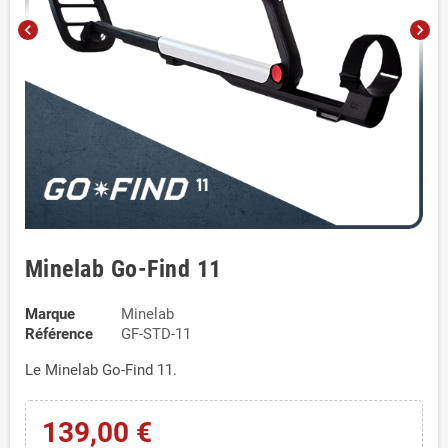
chevron_left
chevron_right
Minelab Go-Find 11
Marque
Minelab
Référence
GF-STD-11
Le Minelab Go-Find 11.
139,00 €