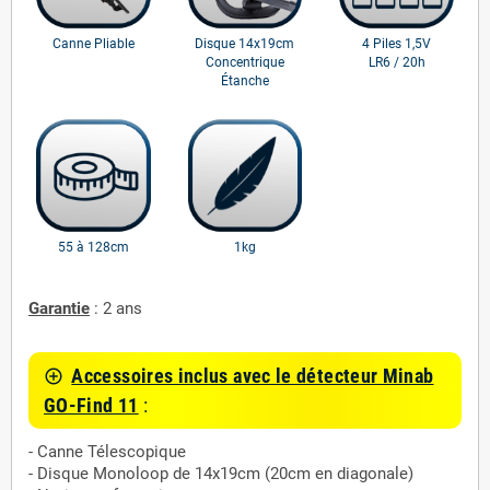
Canne Pliable
Disque 14x19cm
4 Piles 1,5V
Concentrique
LR6 / 20h
Étanche
55 à 128cm
1kg
Garantie
: 2 ans
Accessoires inclus avec le détecteur Minab
control_point
GO-Find 11
:
- Canne Télescopique
- Disque Monoloop de 14x19cm (20cm en diagonale)