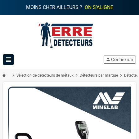
MOINS CHER AILLEURS ?
ON S'ALIGNE
view_headline
Connexion
person
chevron_right
chevron_right
chevron_right
Sélection de détecteurs de métaux
Détecteurs par marque
Détecteu