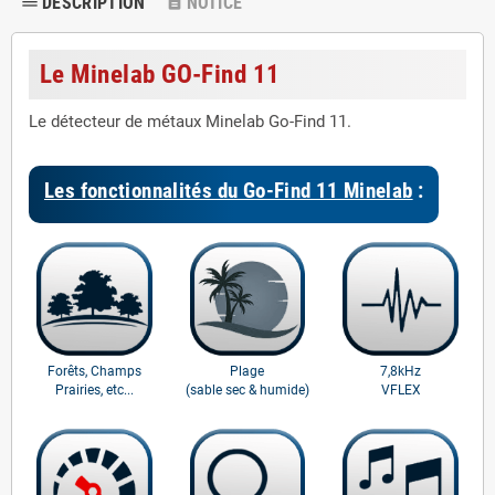
DESCRIPTION
NOTICE
dehaze
description
Le Minelab GO-Find 11
Le détecteur de métaux Minelab Go-Find 11.
Les fonctionnalités du Go-Find 11 Minelab
:
Forêts, Champs
Plage
7,8kHz
Prairies, etc...
(sable sec & humide)
VFLEX