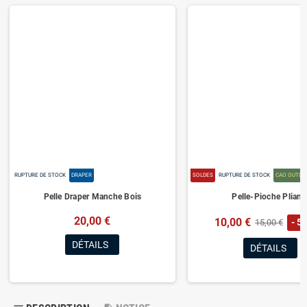
RUPTURE DE STOCK
DRAPER
SOLDES
RUPTURE DE STOCK
CAO OUTDO
Pelle Draper Manche Bois
Pelle-Pioche Pliant
20,00 €
10,00 €
- 5,
15,00 €
DÉTAILS
DÉTAILS