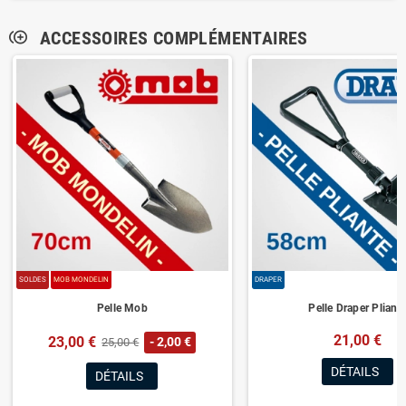
ACCESSOIRES COMPLÉMENTAIRES
control_point_duplicate
SOLDES
MOB MONDELIN
DRAPER
Pelle Mob
Pelle Draper Pliant
21,00 €
23,00 €
- 2,00 €
25,00 €
DÉTAILS
DÉTAILS