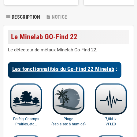
DESCRIPTION
NOTICE
dehaze
description
Le Minelab GO-Find 22
Le détecteur de métaux Minelab Go-Find 22.
Les fonctionnalités du Go-Find 22 Minelab
:
Forêts, Champs
Plage
7,8kHz
Prairies, etc...
(sable sec & humide)
VFLEX