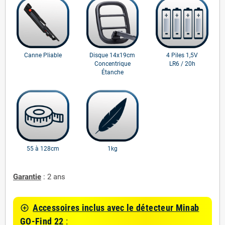
Canne Pliable
Disque 14x19cm
4 Piles 1,5V
Concentrique
LR6 / 20h
Étanche
55 à 128cm
1kg
Garantie
: 2 ans
Accessoires inclus avec le détecteur Minab
control_point
GO-Find 22
: