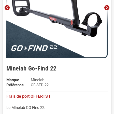
chevron_left
chevron_right
Minelab Go-Find 22
Marque
Minelab
Référence
GF-STD-22
Frais de port OFFERTS !
Le Minelab GO-Find 22.