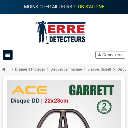
MOINS CHER AILLEURS ?
ON S'ALIGNE
view_headline
Connexion
person
chevron_right
chevron_right
chevron_right
chevron_right
Disques & Protèges
Disques par marque
Disques Garrett
Disque