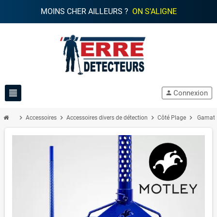
MOINS CHER AILLEURS ?
ON S'ALIGNE
view_headline
Connexion
person
chevron_right
chevron_right
chevron_right
chevron_right
Accessoires
Accessoires divers de détection
Côté Plage
Gamate