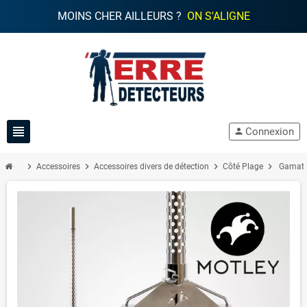
MOINS CHER AILLEURS ?
ON S'ALIGNE
view_headline
Connexion
person
chevron_right
chevron_right
chevron_right
chevron_right
Accessoires
Accessoires divers de détection
Côté Plage
Gamate