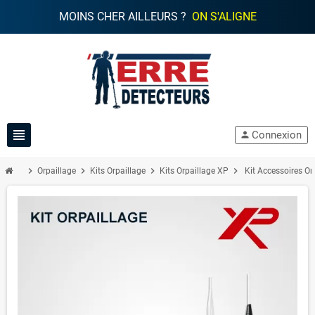
MOINS CHER AILLEURS ?
ON S'ALIGNE
view_headline
Connexion
person
chevron_right
chevron_right
chevron_right
chevron_right
Orpaillage
Kits Orpaillage
Kits Orpaillage XP
Kit Accessoires Or