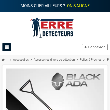
MOINS CHER AILLEURS ?
ON S'ALIGNE
view_headline
Connexion
person
chevron_right
chevron_right
chevron_right
chevron_right
Accessoires
Accessoires divers de détection
Pelles & Pioches
Pe