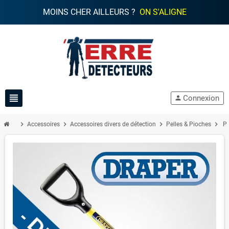
MOINS CHER AILLEURS ?
ON S'ALIGNE
view_headline
Connexion
person
chevron_right
chevron_right
chevron_right
chevron_right
Accessoires
Accessoires divers de détection
Pelles & Pioches
Pe