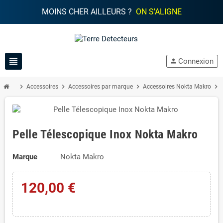
MOINS CHER AILLEURS ?
ON S'ALIGNE
view_headline
Connexion
person
chevron_right
chevron_right
chevron_right
chevron_right
Accessoires
Accessoires par marque
Accessoires Nokta Makro
Pelle Télescopique Inox Nokta Makro
Marque
Nokta Makro
120,00 €