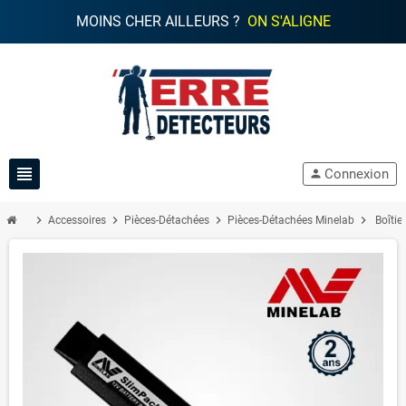
MOINS CHER AILLEURS ?
ON S'ALIGNE
view_headline
Connexion
person
chevron_right
chevron_right
chevron_right
chevron_right
Accessoires
Pièces-Détachées
Pièces-Détachées Minelab
Boîtie