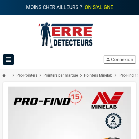
MOINS CHER AILLEURS ?
ON S'ALIGNE
view_headline
Connexion
person
chevron_right
chevron_right
chevron_right
chevron_right
Pro-Pointers
Pointers par marque
Pointers Minelab
Pro-Find 1