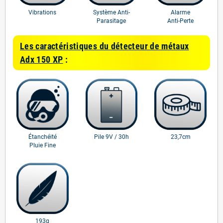
Vibrations
Système Anti-
Alarme
Parasitage
Anti-Perte
Les caractéristiques du détecteur de métaux
Adx 150 XP
:
Étanchéité
Pile 9V / 30h
23,7cm
Pluie Fine
193g