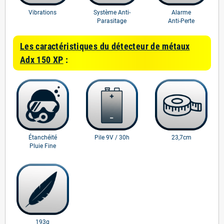
Vibrations
Système Anti-
Alarme
Parasitage
Anti-Perte
Les caractéristiques du détecteur de métaux
Adx 150 XP
:
Étanchéité
Pile 9V / 30h
23,7cm
Pluie Fine
193g