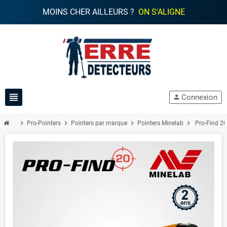
MOINS CHER AILLEURS ?
ON S'ALIGNE
view_headline
Connexion
person
chevron_right
chevron_right
chevron_right
chevron_right
Pro-Pointers
Pointers par marque
Pointers Minelab
Pro-Find 2