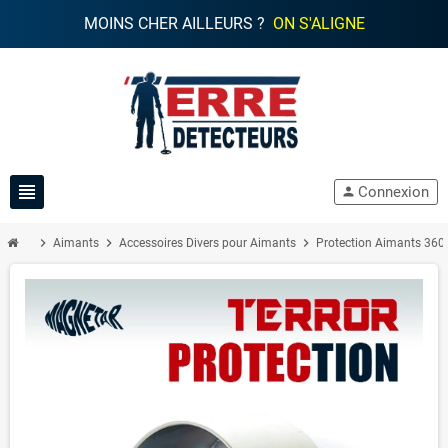
MOINS CHER AILLEURS ?
ON S'ALIGNE
view_headline
Connexion
person
chevron_right
chevron_right
chevron_right
Aimants
Accessoires Divers pour Aimants
Protection Aimants 360