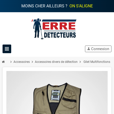
MOINS CHER AILLEURS ?
ON S'ALIGNE
view_headline
Connexion
person
chevron_right
chevron_right
chevron_right
Accessoires
Accessoires divers de détection
Gilet Multifonctions