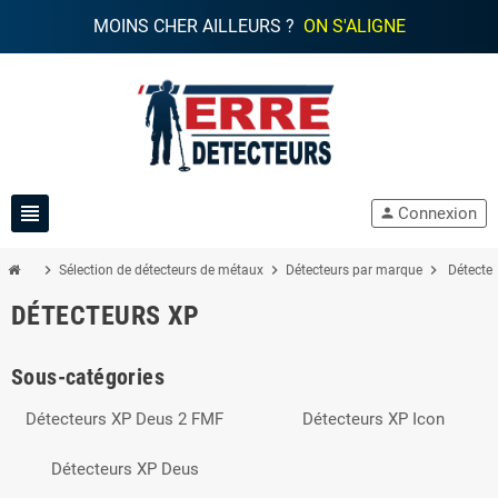
MOINS CHER AILLEURS ?
ON S'ALIGNE
view_headline
Connexion
person
chevron_right
chevron_right
chevron_right
Sélection de détecteurs de métaux
Détecteurs par marque
Détecte
DÉTECTEURS XP
Sous-catégories
Détecteurs XP Deus 2 FMF
Détecteurs XP Icon
Détecteurs XP Deus