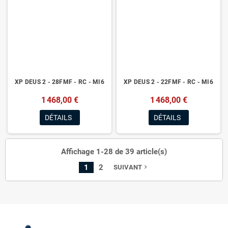
XP DEUS 2 - 28FMF - RC - MI6
XP DEUS 2 - 22FMF - RC - MI6
1 468,00 €
1 468,00 €
DÉTAILS
DÉTAILS
Affichage 1-28 de 39 article(s)
1
2
SUIVANT
navigate_next