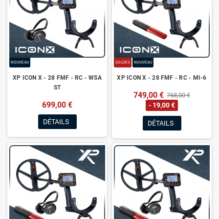
NOUVEAU
SOLDES
NOUVEAU
XP ICON X - 28 FMF - RC - WSA
XP ICON X - 28 FMF - RC - MI-6
ST
749,00 €
768,00 €
699,00 €
- 19,00 €
DÉTAILS
DÉTAILS