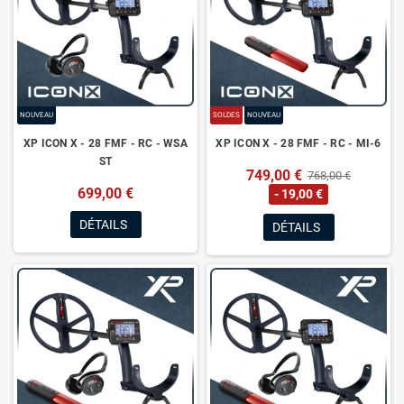
NOUVEAU
SOLDES
NOUVEAU
XP ICON X - 28 FMF - RC - WSA
XP ICON X - 28 FMF - RC - MI-6
ST
749,00 €
768,00 €
699,00 €
- 19,00 €
DÉTAILS
DÉTAILS