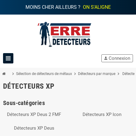
MOINS CHER AILLEURS ?
ON S'ALIGNE
view_headline
Connexion
person
chevron_right
chevron_right
chevron_right
Sélection de détecteurs de métaux
Détecteurs par marque
Détecte
DÉTECTEURS XP
Sous-catégories
Détecteurs XP Deus 2 FMF
Détecteurs XP Icon
Détecteurs XP Deus