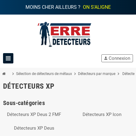
MOINS CHER AILLEURS ?
ON S'ALIGNE
view_headline
Connexion
person
chevron_right
chevron_right
chevron_right
Sélection de détecteurs de métaux
Détecteurs par marque
Détecte
DÉTECTEURS XP
Sous-catégories
Détecteurs XP Deus 2 FMF
Détecteurs XP Icon
Détecteurs XP Deus