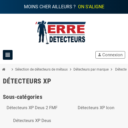
MOINS CHER AILLEURS ?
ON S'ALIGNE
view_headline
Connexion
person
chevron_right
chevron_right
chevron_right
Sélection de détecteurs de métaux
Détecteurs par marque
Détecte
DÉTECTEURS XP
Sous-catégories
Détecteurs XP Deus 2 FMF
Détecteurs XP Icon
Détecteurs XP Deus