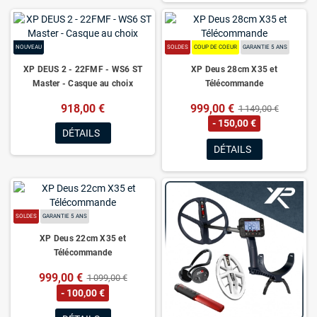
NOUVEAU
SOLDES
COUP DE COEUR
GARANTIE 5 ANS
XP DEUS 2 - 22FMF - WS6 ST
XP Deus 28cm X35 et
Master - Casque au choix
Télécommande
918,00 €
999,00 €
1 149,00 €
- 150,00 €
DÉTAILS
DÉTAILS
SOLDES
GARANTIE 5 ANS
XP Deus 22cm X35 et
Télécommande
999,00 €
1 099,00 €
- 100,00 €