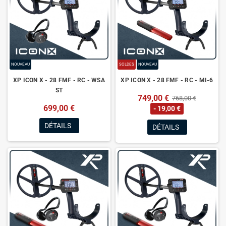
NOUVEAU
SOLDES
NOUVEAU
XP ICON X - 28 FMF - RC - WSA
XP ICON X - 28 FMF - RC - MI-6
ST
749,00 €
768,00 €
699,00 €
- 19,00 €
DÉTAILS
DÉTAILS