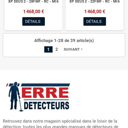
XP DEUS 2 - 28FMF - RC - MI6
XP DEUS 2 - 22FMF - RC - MI6
1 468,00 €
1 468,00 €
DÉTAILS
DÉTAILS
Affichage 1-28 de 39 article(s)
1
2
SUIVANT
navigate_next
Retrouvez dans notre magasin spécialisé dans le loisir de la
détection, toutes les plus grandes marques de détecteurs de