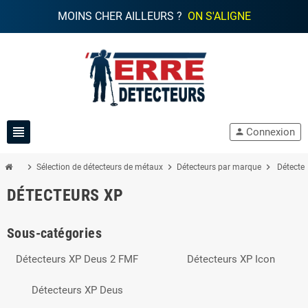
MOINS CHER AILLEURS ?
ON S'ALIGNE
view_headline
Connexion
person
chevron_right
chevron_right
chevron_right
Sélection de détecteurs de métaux
Détecteurs par marque
Détecte
DÉTECTEURS XP
Sous-catégories
Détecteurs XP Deus 2 FMF
Détecteurs XP Icon
Détecteurs XP Deus