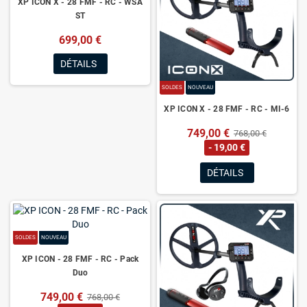
XP ICON X - 28 FMF - RC - WSA
ST
699,00 €
DÉTAILS
SOLDES
NOUVEAU
XP ICON X - 28 FMF - RC - MI-6
749,00 €
768,00 €
- 19,00 €
DÉTAILS
SOLDES
NOUVEAU
XP ICON - 28 FMF - RC - Pack
Duo
749,00 €
768,00 €