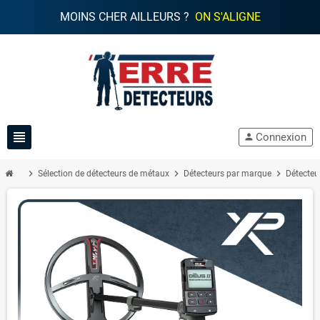
MOINS CHER AILLEURS ?
ON S'ALIGNE
view_headline
Connexion
person
chevron_right
chevron_right
chevron_right
Sélection de détecteurs de métaux
Détecteurs par marque
Détecteu