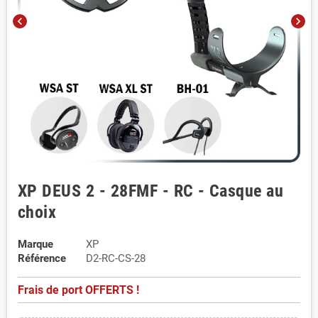
chevron_left
chevron_right
XP DEUS 2 - 28FMF - RC - Casque au
choix
Marque
XP
Référence
D2-RC-CS-28
Frais de port OFFERTS !