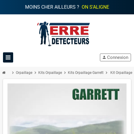
MOINS CHER AILLEURS ?
ON S'ALIGNE
view_headline
Connexion
person
chevron_right
chevron_right
chevron_right
chevron_right
Orpaillage
Kits Orpaillage
Kits Orpaillage Garrett
Kit Orpaillage 